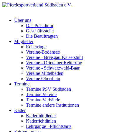
Über uns
Das Präsidium
Geschäftsstelle
Die Beauftragten
Mitglieder
Reiterringe
Vereine-Bodensee
Vereine - Breisgau-Kaiserstuhl
Vereine - Ortenauer Reiterring
Vereine - Schwarzwald-Baar
Vereine Mittelbaden
Vereine Oberrhein
Termine
Termine PSV Südbaden
Termine Vereine
Termine Verbände
Termine andere Institutionen
Kader
Kadermitglieder
Kaderrichtlinien
Lehrgänge - Pflichtstarts
Fairnesspreise