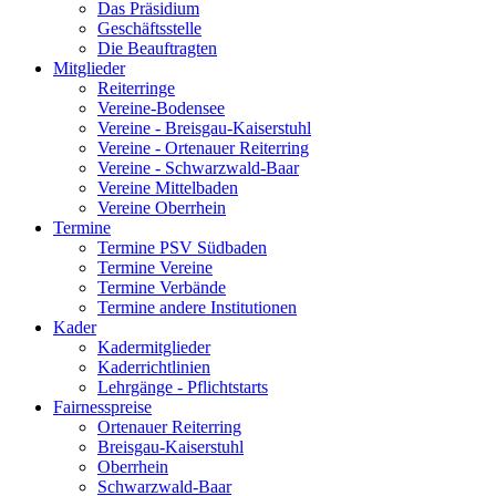
Das Präsidium
Geschäftsstelle
Die Beauftragten
Mitglieder
Reiterringe
Vereine-Bodensee
Vereine - Breisgau-Kaiserstuhl
Vereine - Ortenauer Reiterring
Vereine - Schwarzwald-Baar
Vereine Mittelbaden
Vereine Oberrhein
Termine
Termine PSV Südbaden
Termine Vereine
Termine Verbände
Termine andere Institutionen
Kader
Kadermitglieder
Kaderrichtlinien
Lehrgänge - Pflichtstarts
Fairnesspreise
Ortenauer Reiterring
Breisgau-Kaiserstuhl
Oberrhein
Schwarzwald-Baar