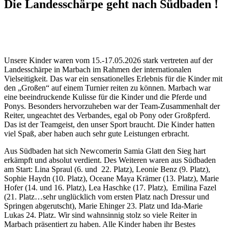
Die Landesschärpe geht nach Südbaden !
Unsere Kinder waren vom 15.-17.05.2026 stark vertreten auf der
Landesschärpe in Marbach im Rahmen der internationalen
Vielseitigkeit. Das war ein sensationelles Erlebnis für die Kinder mit
den „Großen“ auf einem Turnier reiten zu können. Marbach war
eine beeindruckende Kulisse für die Kinder und die Pferde und
Ponys. Besonders hervorzuheben war der Team-Zusammenhalt der
Reiter, ungeachtet des Verbandes, egal ob Pony oder Großpferd.
Das ist der Teamgeist, den unser Sport braucht. Die Kinder hatten
viel Spaß, aber haben auch sehr gute Leistungen erbracht.
Aus Südbaden hat sich Newcomerin Samia Glatt den Sieg hart
erkämpft und absolut verdient. Des Weiteren waren aus Südbaden
am Start: Lina Spraul (6. und
22. Platz), Leonie Benz (9. Platz),
Sophie Haydn (10. Platz), Oceane Maya Krämer (13. Platz), Marie
Hofer (14. und 16. Platz), Lea Haschke (17. Platz),
Emilina Fazel
(21. Platz…sehr unglücklich vom ersten Platz nach Dressur und
Springen abgerutscht), Marie Ehinger 23. Platz und Ida-Marie
Lukas 24. Platz. Wir sind wahnsinnig stolz so viele Reiter in
Marbach präsentiert zu haben. Alle Kinder haben ihr Bestes