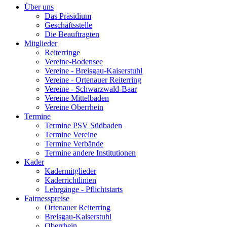
Über uns
Das Präsidium
Geschäftsstelle
Die Beauftragten
Mitglieder
Reiterringe
Vereine-Bodensee
Vereine - Breisgau-Kaiserstuhl
Vereine - Ortenauer Reiterring
Vereine - Schwarzwald-Baar
Vereine Mittelbaden
Vereine Oberrhein
Termine
Termine PSV Südbaden
Termine Vereine
Termine Verbände
Termine andere Institutionen
Kader
Kadermitglieder
Kaderrichtlinien
Lehrgänge - Pflichtstarts
Fairnesspreise
Ortenauer Reiterring
Breisgau-Kaiserstuhl
Oberrhein