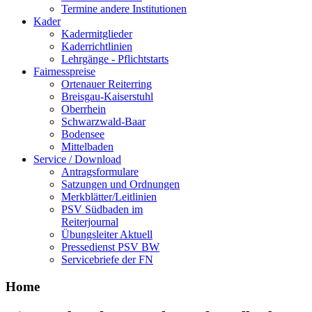
Termine andere Institutionen
Kader
Kadermitglieder
Kaderrichtlinien
Lehrgänge - Pflichtstarts
Fairnesspreise
Ortenauer Reiterring
Breisgau-Kaiserstuhl
Oberrhein
Schwarzwald-Baar
Bodensee
Mittelbaden
Service / Download
Antragsformulare
Satzungen und Ordnungen
Merkblätter/Leitlinien
PSV Südbaden im
Reiterjournal
Übungsleiter Aktuell
Pressedienst PSV BW
Servicebriefe der FN
Home