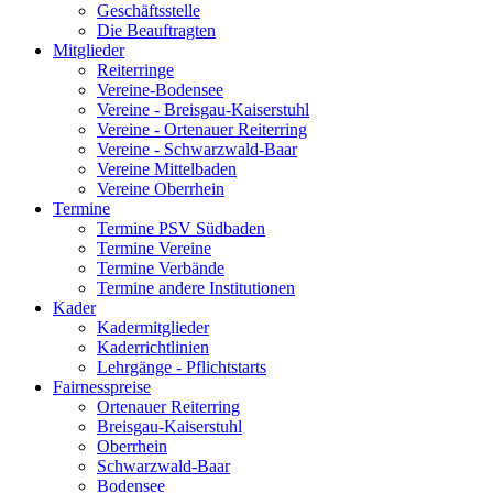
Geschäftsstelle
Die Beauftragten
Mitglieder
Reiterringe
Vereine-Bodensee
Vereine - Breisgau-Kaiserstuhl
Vereine - Ortenauer Reiterring
Vereine - Schwarzwald-Baar
Vereine Mittelbaden
Vereine Oberrhein
Termine
Termine PSV Südbaden
Termine Vereine
Termine Verbände
Termine andere Institutionen
Kader
Kadermitglieder
Kaderrichtlinien
Lehrgänge - Pflichtstarts
Fairnesspreise
Ortenauer Reiterring
Breisgau-Kaiserstuhl
Oberrhein
Schwarzwald-Baar
Bodensee