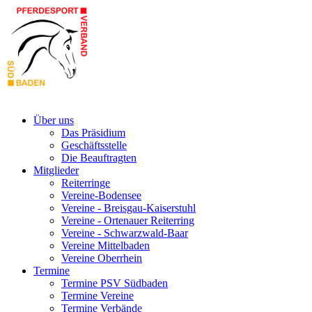
Über uns
Das Präsidium
Geschäftsstelle
Die Beauftragten
Mitglieder
Reiterringe
Vereine-Bodensee
Vereine - Breisgau-Kaiserstuhl
Vereine - Ortenauer Reiterring
Vereine - Schwarzwald-Baar
Vereine Mittelbaden
Vereine Oberrhein
Termine
Termine PSV Südbaden
Termine Vereine
Termine Verbände