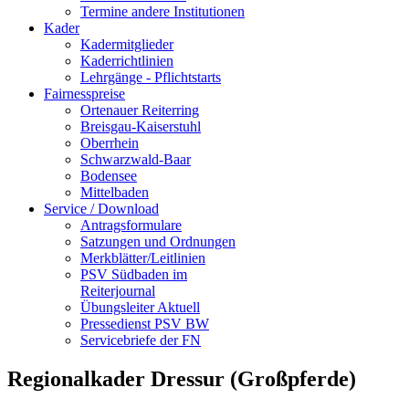
Termine andere Institutionen
Kader
Kadermitglieder
Kaderrichtlinien
Lehrgänge - Pflichtstarts
Fairnesspreise
Ortenauer Reiterring
Breisgau-Kaiserstuhl
Oberrhein
Schwarzwald-Baar
Bodensee
Mittelbaden
Service / Download
Antragsformulare
Satzungen und Ordnungen
Merkblätter/Leitlinien
PSV Südbaden im
Reiterjournal
Übungsleiter Aktuell
Pressedienst PSV BW
Servicebriefe der FN
Regionalkader Dressur (Großpferde)