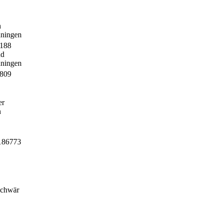
h
nningen
3188
nd
nningen
5809
er
n
0186773
Schwär