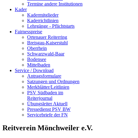
Termine andere Institutionen
Kader
Kadermitglieder
Kaderrichtlinien
Lehrgänge - Pflichtstarts
Fairnesspreise
Ortenauer Reiterring
Breisgau-Kaiserstuhl
Oberrhein
Schwarzwald-Baar
Bodensee
Mittelbaden
Service / Download
Antragsformulare
Satzungen und Ordnungen
Merkblätter/Leitlinien
PSV Südbaden im
Reiterjournal
Übungsleiter Aktuell
Pressedienst PSV BW
Servicebriefe der FN
Reitverein Mönchweiler e.V.