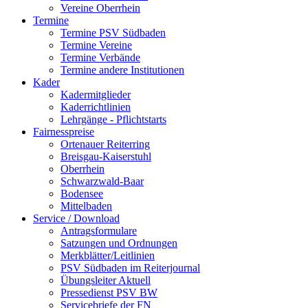
Vereine Oberrhein
Termine
Termine PSV Südbaden
Termine Vereine
Termine Verbände
Termine andere Institutionen
Kader
Kadermitglieder
Kaderrichtlinien
Lehrgänge - Pflichtstarts
Fairnesspreise
Ortenauer Reiterring
Breisgau-Kaiserstuhl
Oberrhein
Schwarzwald-Baar
Bodensee
Mittelbaden
Service / Download
Antragsformulare
Satzungen und Ordnungen
Merkblätter/Leitlinien
PSV Südbaden im Reiterjournal
Übungsleiter Aktuell
Pressedienst PSV BW
Servicebriefe der FN