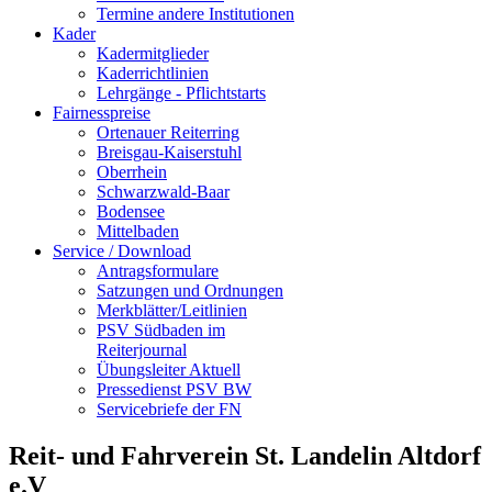
Termine andere Institutionen
Kader
Kadermitglieder
Kaderrichtlinien
Lehrgänge - Pflichtstarts
Fairnesspreise
Ortenauer Reiterring
Breisgau-Kaiserstuhl
Oberrhein
Schwarzwald-Baar
Bodensee
Mittelbaden
Service / Download
Antragsformulare
Satzungen und Ordnungen
Merkblätter/Leitlinien
PSV Südbaden im
Reiterjournal
Übungsleiter Aktuell
Pressedienst PSV BW
Servicebriefe der FN
Reit- und Fahrverein St. Landelin Altdorf
e.V