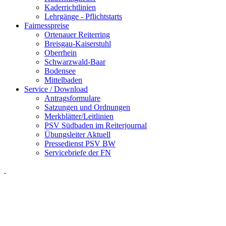
Kaderrichtlinien
Lehrgänge - Pflichtstarts
Fairnesspreise
Ortenauer Reiterring
Breisgau-Kaiserstuhl
Oberrhein
Schwarzwald-Baar
Bodensee
Mittelbaden
Service / Download
Antragsformulare
Satzungen und Ordnungen
Merkblätter/Leitlinien
PSV Südbaden im Reiterjournal
Übungsleiter Aktuell
Pressedienst PSV BW
Servicebriefe der FN