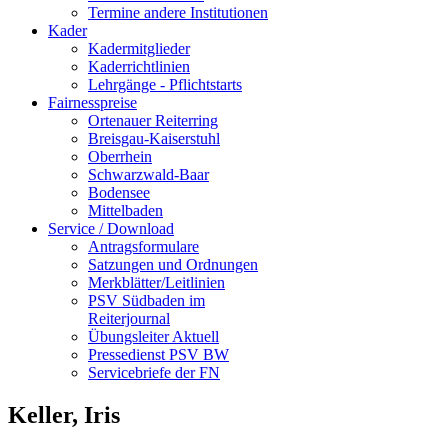
Termine andere Institutionen
Kader
Kadermitglieder
Kaderrichtlinien
Lehrgänge - Pflichtstarts
Fairnesspreise
Ortenauer Reiterring
Breisgau-Kaiserstuhl
Oberrhein
Schwarzwald-Baar
Bodensee
Mittelbaden
Service / Download
Antragsformulare
Satzungen und Ordnungen
Merkblätter/Leitlinien
PSV Südbaden im
Reiterjournal
Übungsleiter Aktuell
Pressedienst PSV BW
Servicebriefe der FN
Keller, Iris