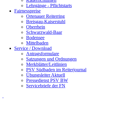
Kaderrichtlinien
Lehrgänge - Pflichtstarts
Fairnesspreise
Ortenauer Reiterring
Breisgau-Kaiserstuhl
Oberrhein
Schwarzwald-Baar
Bodensee
Mittelbaden
Service / Download
Antragsformulare
Satzungen und Ordnungen
Merkblätter/Leitlinien
PSV Südbaden im Reiterjournal
Übungsleiter Aktuell
Pressedienst PSV BW
Servicebriefe der FN